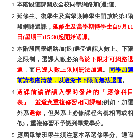
本階段選課開放全校同學網路加
(
退
)
選。
延修生、復學生及當學期轉學生開放於第
3
階
段網路選課，
延修生及當學期轉學生自
9
月
11
日
(
星期三
)15:30
起開始選課。
本階段同學網路加
(
退
)
選受選課人數上、下限
之限制，選課人數必須
高於下限才可網路退
選
，而
已達人數上限則無法加選
。
同學加選
前請考慮清楚，以避免卡下限而無法退選
。
選課前請詳讀入學時發給的「應修科目
表」，並避免重複修習相同課程
(
例如：加選
外系
選修
，但與系上必修課程名稱相同或相
似
)
，重複修習不予認列畢業學分。
應屆畢業班學生須注意本系選修學分、通識