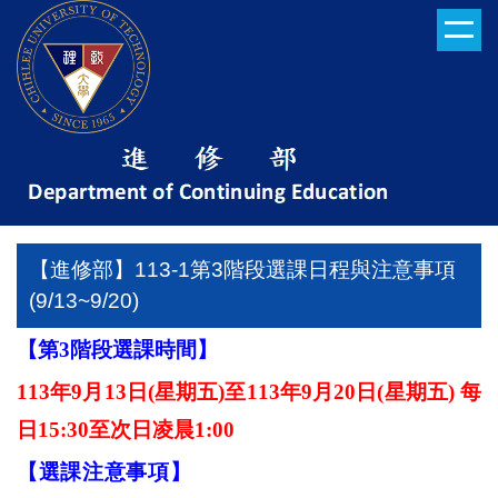
跳
到
主
要
內
容
區
【進修部】113-1第3階段選課日程與注意事項
(9/13~9/20)
【第
3
階段選課時間】
113
年
9
月
13
日
(
星期五
)
至
113
年
9
月
20
日
(
星期五
)
每
日
15:30
至次日凌晨
1:00
【選課注意事項】