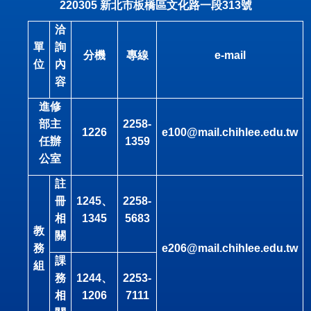
220305
新北市板橋區文化路一段
313
號
洽
單
詢
分機
專線
e-mail
位
內
容
進修
部主
2258-
1226
e100@mail.chihlee.edu.tw
任辦
1359
公室
註
冊
1245
、
2258-
相
1345
5683
教
關
務
e206@mail.chihlee.edu.tw
課
組
務
1244
、
2253-
相
1206
7111