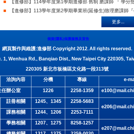
【進修部】114學年度第1學期進修部 舊制 磨課師 『 學分
【進修部】113學年度第2學期畢業班(延修生)致理磨課師
更多...
個資(隱私)保護服務及宣告
網頁製作與維護:進修部 Copyright 2012. All rights reserved.
. 1, Wenhua Rd., Banqiao Dist., New Taipei City 220305, Tai
220305
新北市板橋區文化路一段
313
號
洽詢內容
分機
專線
e-ma
主任辦公室
1226
2258-1359
e100@mail.chi
註冊相關
1245
、1345
2258-5683
e206@mail.chi
課務相關
1244
、1206
2253-7111
學務相關
1207
、1275
8258-1257
e207@mail.chi
總務相關
1317
、1375
2259-0030