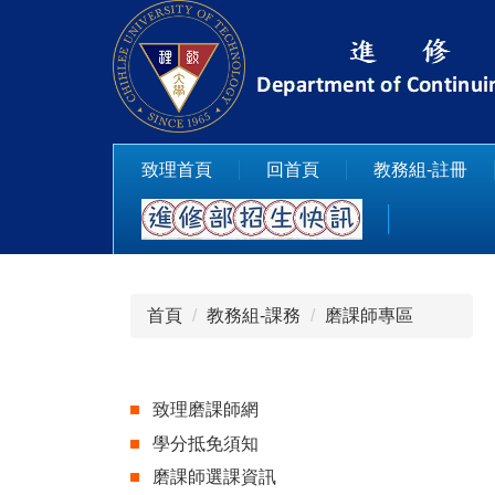
跳
到
主
要
內
容
致理首頁
回首頁
教務組-註冊
區
首頁
教務組-課務
磨課師專區
致理磨課師網
學分抵免須知
磨課師選課資訊