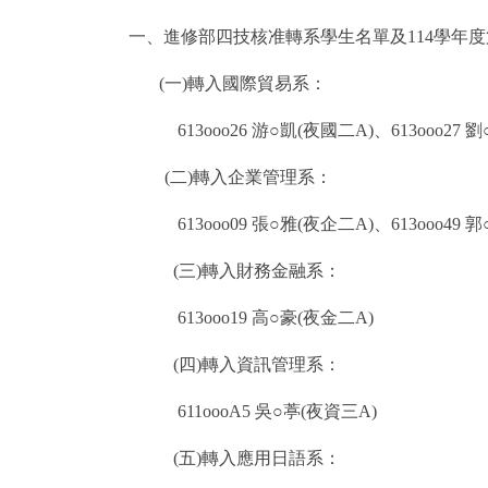
一、進修部四技核准轉系學生名單及114學年
(一)轉入國際貿易系：
613ooo26 游○凱(夜國二A)、613ooo27 
(二)轉入企業管理系：
613ooo09 張○雅(夜企二A)、613ooo49 
(三)轉入財務金融系：
613ooo19 高○豪(夜金二A)
(四)轉入資訊管理系：
611oooA5 吳○葶(夜資三A)
(五)轉入應用日語系：