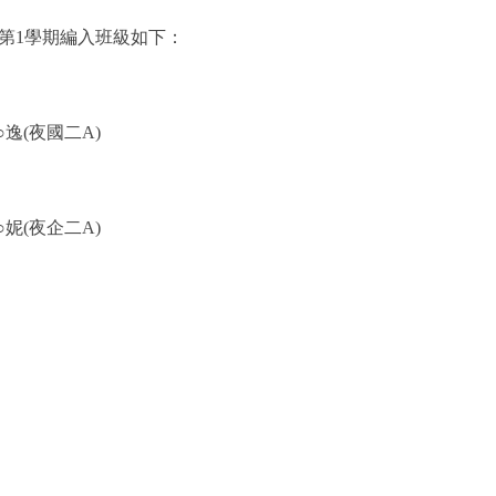
度第1學期編入班級如下：
劉○逸(夜國二A)
郭○妮(夜企二A)