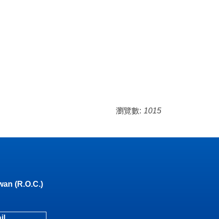
瀏覽數:
1015
wan (R.O.C.)
il