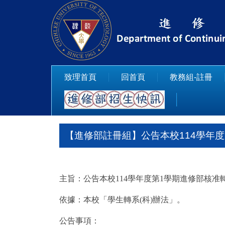
跳
到
主
要
內
容
致理首頁
回首頁
教務組-註冊
區
【進修部註冊組】公告本校114學年
主旨：公告本校114學年度第1學期進修部核准
依據：本校「學生轉系(科)辦法」。
公告事項：