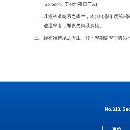
610ooo41
王
○
婷
(
夜日三
A)
二、凡經核准轉系之學生，本(113)學年度第
遭退學者，即喪失轉系資格。
三、經核准轉系之學生，於下學期開學前將另
No.313, Sec
單位