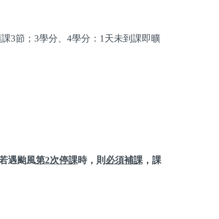
曠課
3
節；
3
學分、
4
學分：
1
天未到課即曠
。
若遇颱風
第
2
次停課
時，則
必須補課
，課