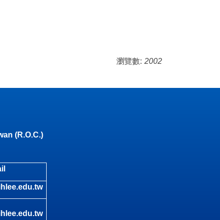
瀏覽數:
2002
wan (R.O.C.)
il
hlee.edu.tw
hlee.edu.tw