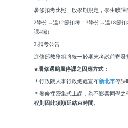
暑修扣考比照一般學期規定，學生曠課
2
學分→達
12
節扣考；
3
學分→達
18
節扣
課
4
節
)
2.
扣考公告
進修部教務組將統一於期末考試前寄發
暑修遇颱風停課之因應方式：
★
＊行政院人事行政總處宣布
新北市
停課
＊暑修採密集式上課，為不影響同學之
程則因此須順延結束時間
。