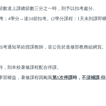
節數達上課總節數三分之一時，則予以扣考處分。
考；
4
學分→達
24
節扣考。
(2
學分課程：
1
天未到課即
扣考通知單給授課教師，並公告於進修部教務組網頁
時，則本校暑修課程配合停課。
學習權益，暑修課程因颱風
第
1
次停課
時，
不須補課
;
但