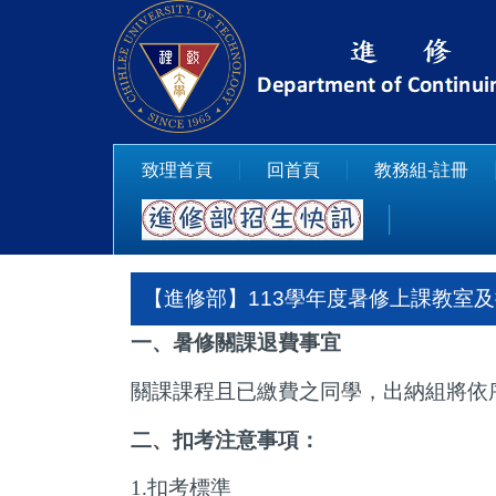
跳
到
主
要
內
容
致理首頁
回首頁
教務組-註冊
區
【進修部】113學年度暑修上課教室
一、暑修關課退費事宜
關課課程且已繳費之同學，出納組將
依
二、扣考注意事項：
1.
扣考標準