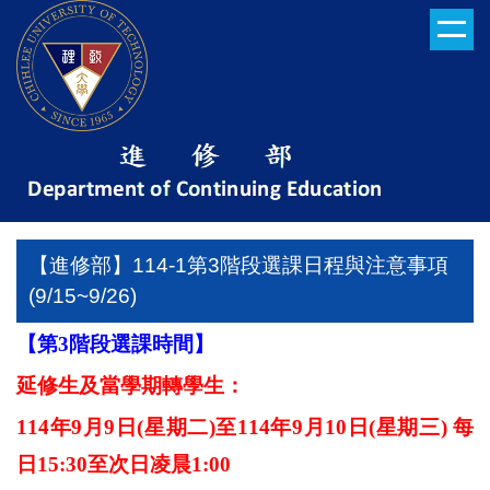
跳
到
主
要
內
容
區
【進修部】114-1第3階段選課日程與注意事項
(9/15~9/26)
【第
3
階段選課時間】
延修生及當學期轉學生：
114
年
9
月
9
日
(
星期二
)
至
114
年
9
月
10
日
(
星期三
)
每
日
15:30
至次日凌晨
1:00