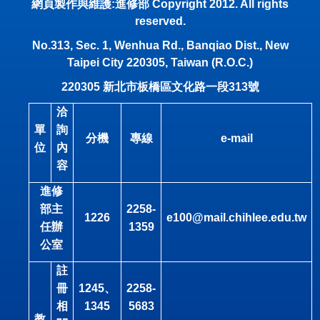
網頁製作與維護:進修部 Copyright 2012. All rights
reserved.
No.313, Sec. 1, Wenhua Rd., Banqiao Dist., New
Taipei City 220305, Taiwan (R.O.C.)
220305
新北市板橋區文化路一段
313
號
洽
單
詢
分機
專線
e-mail
位
內
容
進修
部主
2258-
1226
e100@mail.chihlee.edu.tw
任辦
1359
公室
註
冊
1245
、
2258-
相
1345
5683
教