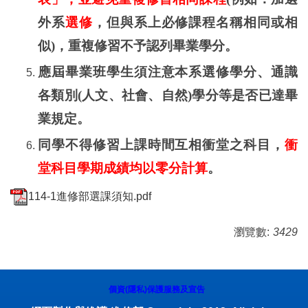
外系
選修
，但與系上必修課程名稱相同或相
似
)
，重複修習不予認列畢業學分。
應屆畢業班學生須注意本系選修學分、通識
各類別
(
人文、社會、自然
)
學分等是否已達畢
業規定。
同學不得修習上課時間互相衝堂之科目，
衝
堂科目學期成績均以零分計算
。
114-1進修部選課須知.pdf
瀏覽數:
3429
個資(隱私)保護服務及宣告