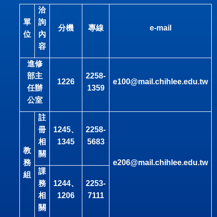
洽
單
詢
分機
專線
e-mail
位
內
容
進修
部主
2258-
1226
e100@mail.chihlee.edu.tw
任辦
1359
公室
註
冊
1245
、
2258-
相
1345
5683
教
關
務
e206@mail.chihlee.edu.tw
課
組
務
1244
、
2253-
相
1206
7111
關