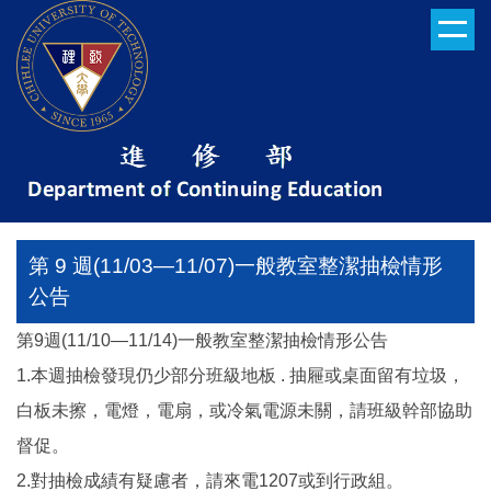
跳
到
主
要
內
容
區
第 9 週(11/03—11/07)一般教室整潔抽檢情形
公告
第9週(11/10—11/14)一般教室整潔抽檢情形公告
1.本週抽檢發現仍少部分班級地板 . 抽屜或桌面留有垃圾，
白板未擦，電燈，電扇，或冷氣電源未關，請班級幹部協助
督促。
2.對抽檢成績有疑慮者，請來電1207或到行政組。