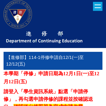
跳
到
主
要
內
容
區
【進修部】114-1停修申請自12/1(一)至
12/12(五)
本學期「停修」申請日期為
12
月
1
日
(
一
)
至
12
月
12
日
(
五
)
請登入
「學生資訊系統」點選
「申請停
修」，再勾選申請停修的課程並按確認送