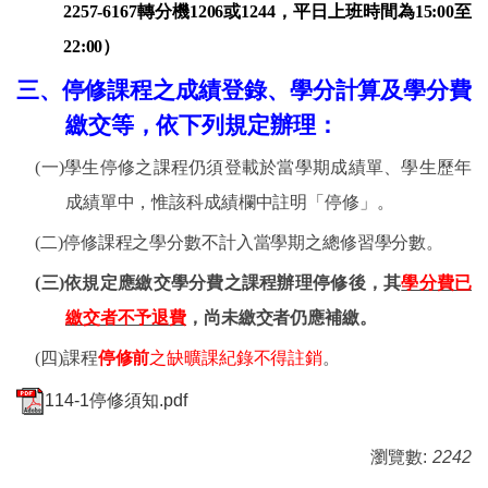
2257-6167
轉分機
1
206
或
1244
，平日上班時間為
15:00
至
22:00
）
三、
停修課程之成績登錄、學分計算及學分費
繳交等，依下列規定辦理：
(一)
學生停修之課程仍須登載於當學期成績單、學生歷年
成績單中，惟該科成績欄中註明「停修」。
(二)
停修課程之學分數不計入當學期之總修習學分數。
(三)
依規定應繳交學分費之課程辦理停修後，其
學分費已
繳交者不予退費
，尚未繳交者仍應補繳。
(四)
課程
停修前
之缺曠課紀錄不得註銷
。
114-1停修須知.pdf
瀏覽數:
2242