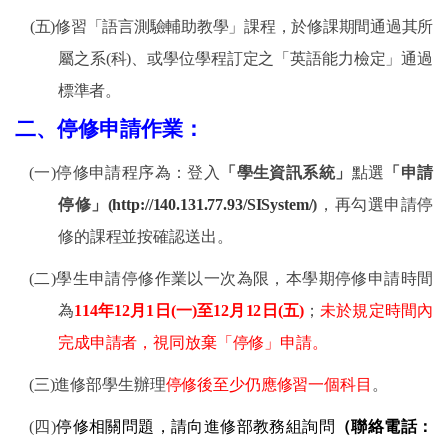
(五)修習「語言測驗輔助教學」課程，於修課期間通過其所
屬之系(科)、或學位學程訂定之
「英語能力檢定」通過
標準者
。
二、
停修申請作業：
(一)
停修申請程序為：
登入
「學生資訊系統」
點選
「申請
停修」
(
http://140.131.77.93/SISystem/
)
，再勾選申請停
修的課程並按確認送出。
(二)
學生申請停修作業以一次為限，本學期停修申請時間
為
114
年
12
月
1
日
(
一
)
至
12
月
12
日
(
五
)
；
未於規定時間內
完成申請者，視同放棄「停修」申請。
(三)
進修部學生辦理
停修後至少仍應修習一個科目
。
(四)
停修相關問題，請向進修部教務組詢問
（聯絡電話：