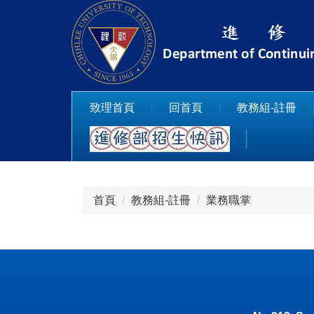
跳
到
主
要
內
容
致理首頁
回首頁
教務組-註冊
區
首頁
教務組-註冊
業務職掌