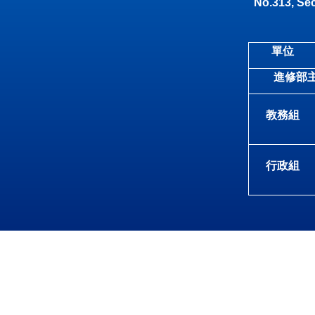
No.313, Sec
單位
進修部
教務組
行政組