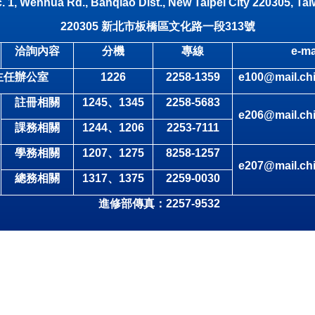
. 1, Wenhua Rd., Banqiao Dist., New Taipei City 220305, Tai
220305
新北市板橋區文化路一段
313
號
洽詢內容
分機
專線
e-ma
主任辦公室
1226
2258-1359
e100@mail.chi
註冊相關
1245
、1345
2258-5683
e206@mail.chi
課務相關
1244
、1206
2253-7111
學務相關
1207
、1275
8258-1257
e207@mail.chi
總務相關
1317
、1375
2259-0030
進修部傳真：2257-9532