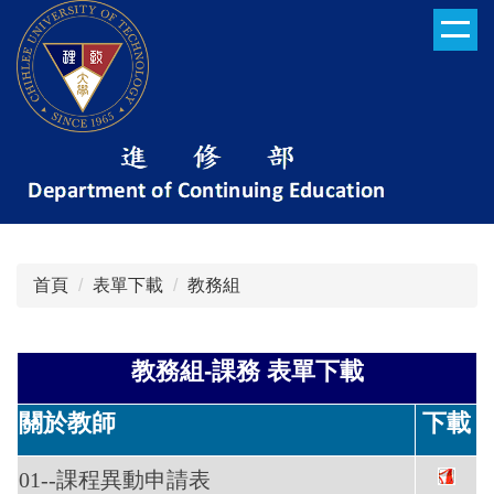
跳
到
主
要
內
容
區
首頁
表單下載
教務組
教務組-課務
表單下載
關於教師
下載
01--課程異動申請表