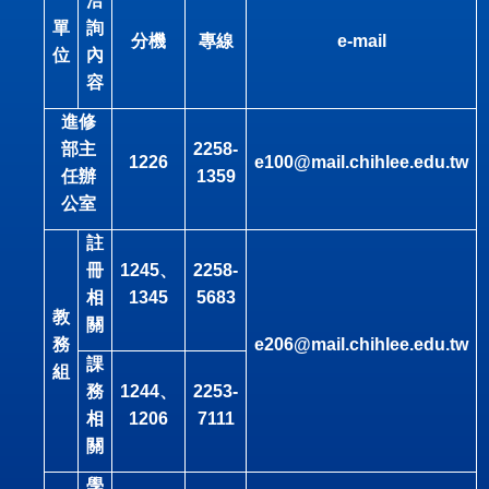
洽
單
詢
分機
專線
e-mail
位
內
容
進修
部主
2258-
1226
e100@mail.chihlee.edu.tw
任辦
1359
公室
註
冊
1245
、
2258-
相
1345
5683
教
關
務
e206@mail.chihlee.edu.tw
課
組
務
1244
、
2253-
相
1206
7111
關
學