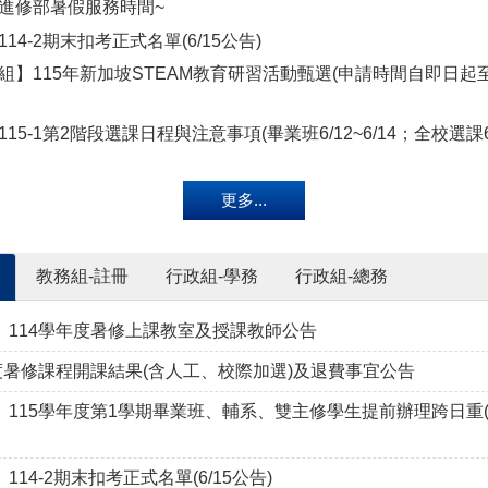
進修部暑假服務時間~
務組】公告本校115學年度第1學期進修部核准轉系學生名單
14-2期末扣考正式名單(6/15公告)
114學年度暑修訊息公告
組】115年新加坡STEAM教育研習活動甄選(申請時間自即日起至1
114學年度第2學期進修部 "舊制" 磨課師 『 學分抵免 』申請須知
15-1第2階段選課日程與注意事項(畢業班6/12~6/14；全校選課6/1
114學年度第2學期進修部 "舊制" 磨課師 『 學分抵免 』申請須
更多...
教務組-註冊
行政組-學務
行政組-總務
】114學年度暑修上課教室及授課教師公告
年度暑修課程開課結果(含人工、校際加選)及退費事宜公告
】115學年度第1學期畢業班、輔系、雙主修學生提前辦理跨日重(
114-2期末扣考正式名單(6/15公告)