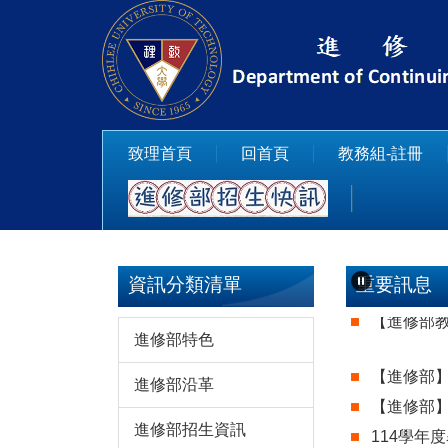
跳
到
主
要
內
容
致理首頁
回首頁
教務組-註冊
區
資訊分類清單
重要訊息
【進修部教務
進修部特色
【進修部】
進修部沿革
【進修部】
進修部招生資訊
114學年